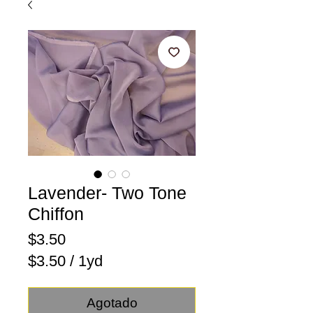
Lavender- Two Tone
Chiffon
Precio
$3.50
$3.50
/
1yd
$3.50
por
Agotado