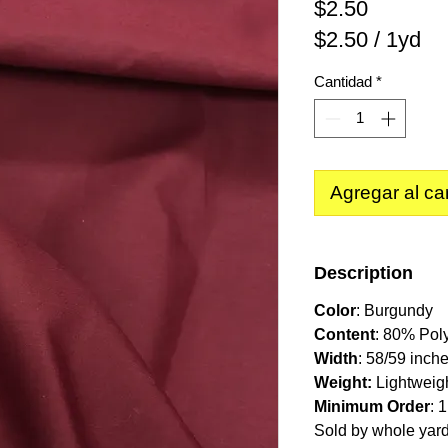
Precio
$2.50
$2.50
/
1yd
$2.50
Cantidad
*
por
1
Yarda
Agregar al car
Description
Color
: Burgundy
Content
: 80% Pol
Width
: 58/59 inch
Weight:
Lightweig
Minimum Order
: 
Sold by whole yar