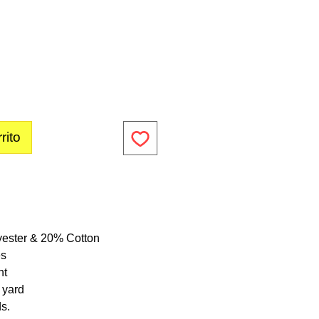
rito
yester & 20% Cotton
es
ht
1 yard
ds.