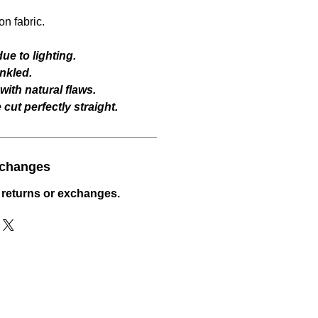
n fabric.
ue to lighting.
nkled.
ith natural flaws.
cut perfectly straight.
xchanges
 returns or exchanges.